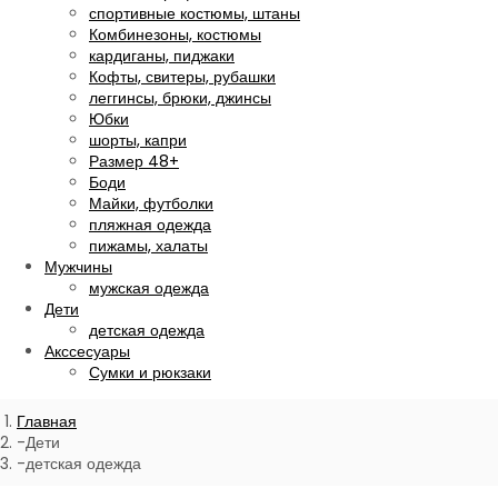
спортивные костюмы, штаны
Комбинезоны, костюмы
кардиганы, пиджаки
Кофты, свитеры, рубашки
леггинсы, брюки, джинсы
Юбки
шорты, капри
Размер 48+
Боди
Майки, футболки
пляжная одежда
пижамы, халаты
Мужчины
мужская одежда
Дети
детская одежда
Акссесуары
Сумки и рюкзаки
Главная
Дети
детская одежда