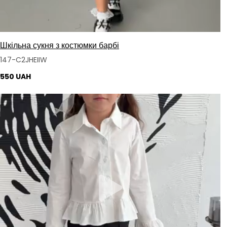
Шкільна сукня з костюмки барбі
147-C2JHEIIW
550 UAH