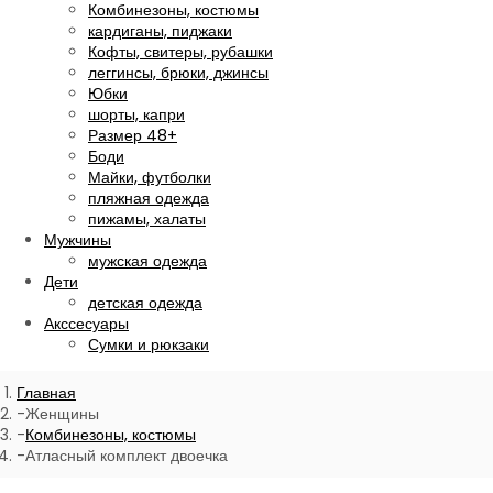
Комбинезоны, костюмы
кардиганы, пиджаки
Кофты, свитеры, рубашки
леггинсы, брюки, джинсы
Юбки
шорты, капри
Размер 48+
Боди
Майки, футболки
пляжная одежда
пижамы, халаты
Мужчины
мужская одежда
Дети
детская одежда
Акссесуары
Сумки и рюкзаки
Главная
Женщины
Комбинезоны, костюмы
Атласный комплект двоечка