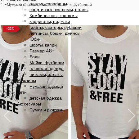
платья, сарафаны
Мужской костюм тройка с шортами и футболкой
спортивные костюмы, штаны
Комбинезоны, костюмы
кардиганы, пиджаки
Кофты, свитеры, рубашки
-33%
леггинсы, брюки, джинсы
Юбки
шорты, капри
Размер 48+
Боди
Майки, футболки
пляжная одежда
пижамы, халаты
Мужчины
мужская одежда
Дети
детская одежда
Акссесуары
Сумки и рюкзаки