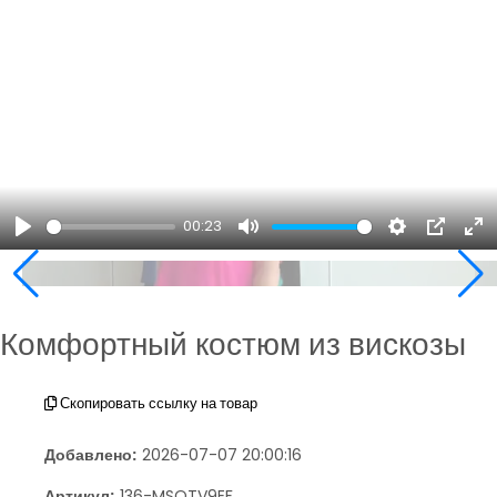
00:23
Play
Mute
Settings
PIP
En
ful
Комфортный костюм из вискозы
Скопировать ссылку на товар
Добавлено:
2026-07-07 20:00:16
Артикул:
136-MSOTV9EF