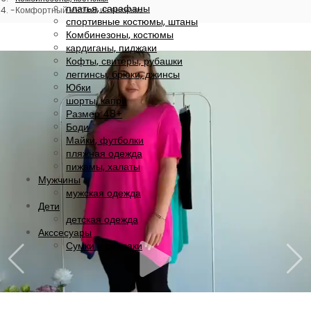
платья, сарафаны
Комфортный костюм из вискозы
спортивные костюмы, штаны
Комбинезоны, костюмы
кардиганы, пиджаки
Кофты, свитеры, рубашки
леггинсы, брюки, джинсы
Юбки
шорты, капри
Размер 48+
Боди
Майки, футболки
пляжная одежда
пижамы, халаты
Мужчины
мужская одежда
Дети
детская одежда
Акссесуары
Сумки и рюкзаки