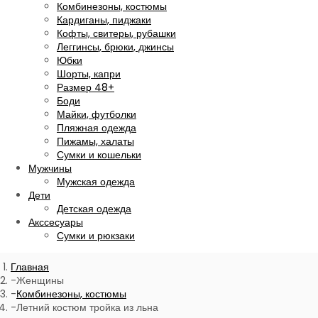
Комбинезоны, костюмы
Кардиганы, пиджаки
Кофты, свитеры, рубашки
Леггинсы, брюки, джинсы
Юбки
Шорты, капри
Размер 48+
Боди
Майки, футболки
Пляжная одежда
Пижамы, халаты
Сумки и кошельки
Мужчины
Мужская одежда
Дети
Детская одежда
Акссесуары
Сумки и рюкзаки
Главная
Женщины
Комбинезоны, костюмы
Летний костюм тройка из льна