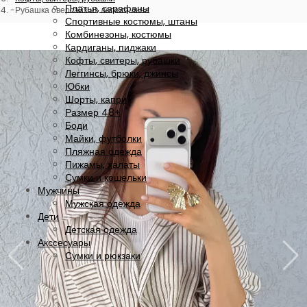
Платья, сарафаны
Рубашка оверсайз из легкого льна
Спортивные костюмы, штаны
Комбинезоны, костюмы
Кардиганы, пиджаки
Кофты, свитеры, рубашки
Леггинсы, брюки, джинсы
Юбки
Шорты, капри
Размер 48+
Боди
Майки, футболки
Пляжная одежда
Пижамы, халаты
Сумки и кошельки
Мужчины
Мужская одежда
Дети
Детская одежда
Акссесуары
Сумки и рюкзаки