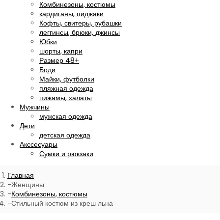
Комбинезоны, костюмы
кардиганы, пиджаки
Кофты, свитеры, рубашки
леггинсы, брюки, джинсы
Юбки
шорты, капри
Размер 48+
Боди
Майки, футболки
пляжная одежда
пижамы, халаты
Мужчины
мужская одежда
Дети
детская одежда
Акссесуары
Сумки и рюкзаки
Главная
Женщины
Комбинезоны, костюмы
Стильный костюм из креш льна