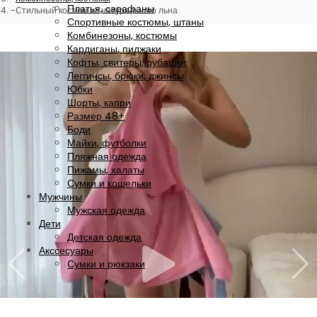
Платья, сарафаны
Стильный костюм из натурального льна
Спортивные костюмы, штаны
Комбинезоны, костюмы
Кардиганы, пиджаки
Кофты, свитеры, рубашки
Леггинсы, брюки, джинсы
Юбки
Шорты, капри
Размер 48+
Боди
Майки, футболки
Пляжная одежда
Пижамы, халаты
Сумки и кошельки
Мужчины
Мужская одежда
Дети
Детская одежда
Акссесуары
Сумки и рюкзаки