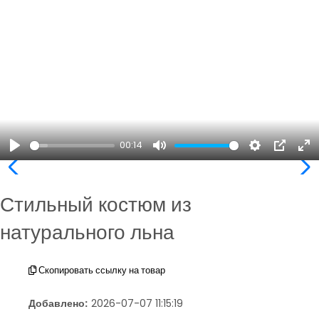
00:14
Play
Mute
Settings
PIP
En
ful
Стильный костюм из
натурального льна
Скопировать ссылку на товар
Добавлено:
2026-07-07 11:15:19