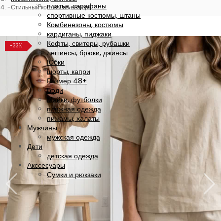
платья, сарафаны
Стильный костюм из велюра
спортивные костюмы, штаны
Комбинезоны, костюмы
кардиганы, пиджаки
Кофты, свитеры, рубашки
-33%
леггинсы, брюки, джинсы
Юбки
шорты, капри
Размер 48+
Боди
Майки, футболки
пляжная одежда
пижамы, халаты
Мужчины
мужская одежда
Дети
детская одежда
Акссесуары
Сумки и рюкзаки