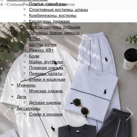
Платья, сарафаны
Стильный женский костюм из двунитки
Спортивные костюмы, штаны
Комбинезоны, костюмы
Кардиганы, пиджаки
Кофты, свитеры, рубашки
Леггинсы, брюки, джинсы
Юбки
Шорты, капри
Размер 48+
Боди
Майки, футболки
Пляжная одежда
Пижамы, халаты
Сумки и кошельки
Мужчины
Мужская одежда
Дети
Детская одежда
Акссесуары
Сумки и рюкзаки