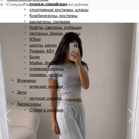
платья, сарафаны
Стильный женский костюм из мустанг рубчика
спортивные костюмы, штаны
Комбинезоны, костюмы
кардиганы, пиджаки
Кофты, свитеры, рубашки
леггинсы, брюки, джинсы
Юбки
шорты, капри
Размер 48+
Боди
Майки, футболки
пляжная одежда
пижамы, халаты
Мужчины
мужская одежда
Дети
детская одежда
Акссесуары
Сумки и рюкзаки