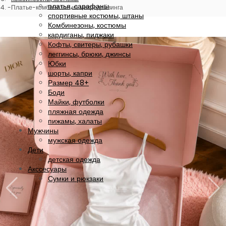
платья, сарафаны
Платье-комбинезон из микродайвинга
спортивные костюмы, штаны
Комбинезоны, костюмы
кардиганы, пиджаки
Кофты, свитеры, рубашки
леггинсы, брюки, джинсы
Юбки
шорты, капри
Размер 48+
Боди
Майки, футболки
пляжная одежда
пижамы, халаты
Мужчины
мужская одежда
Дети
детская одежда
Акссесуары
Сумки и рюкзаки