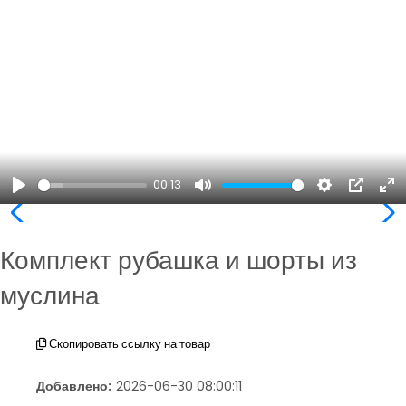
00:13
Play
Mute
Settings
PIP
En
ful
Комплект рубашка и шорты из
муслина
Скопировать ссылку на товар
Добавлено:
2026-06-30 08:00:11