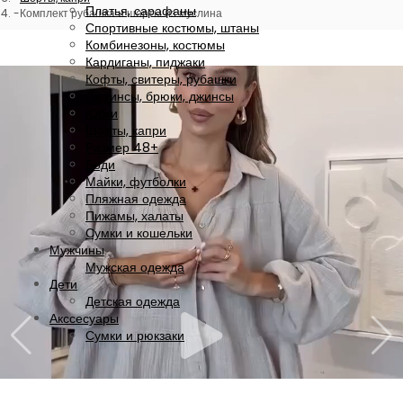
Платья, сарафаны
Комплект рубашка и шорты из муслина
Спортивные костюмы, штаны
Комбинезоны, костюмы
Кардиганы, пиджаки
Кофты, свитеры, рубашки
Леггинсы, брюки, джинсы
Юбки
Шорты, капри
Размер 48+
Боди
Майки, футболки
Пляжная одежда
Пижамы, халаты
Сумки и кошельки
Мужчины
Мужская одежда
Дети
Детская одежда
Акссесуары
Сумки и рюкзаки