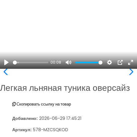
00:08
Play
Mute
Settings
PIP
En
ful
Легкая льняная туника оверсайз
Скопировать ссылку на товар
Добавлено:
2026-06-29 17:45:21
Артикул:
578-MZCSQKOD