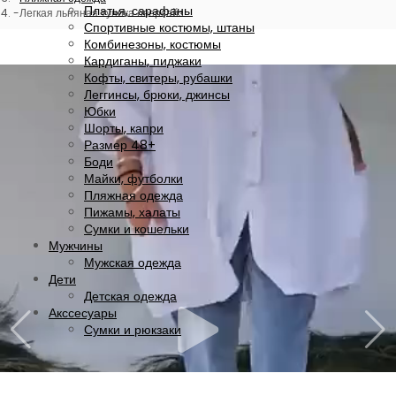
Платья, сарафаны
Легкая льняная туника оверсайз
Спортивные костюмы, штаны
Комбинезоны, костюмы
Кардиганы, пиджаки
Кофты, свитеры, рубашки
Леггинсы, брюки, джинсы
Юбки
Шорты, капри
Размер 48+
Боди
Майки, футболки
Пляжная одежда
Пижамы, халаты
Сумки и кошельки
Мужчины
Мужская одежда
Дети
Детская одежда
Акссесуары
Сумки и рюкзаки