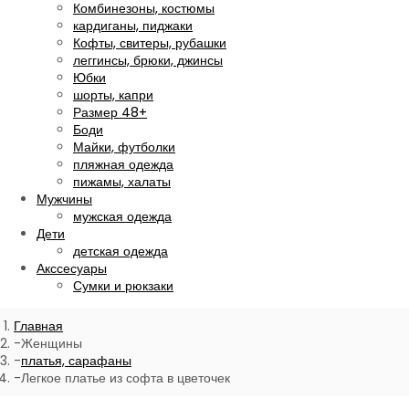
Комбинезоны, костюмы
кардиганы, пиджаки
Кофты, свитеры, рубашки
леггинсы, брюки, джинсы
Юбки
шорты, капри
Размер 48+
Боди
Майки, футболки
пляжная одежда
пижамы, халаты
Мужчины
мужская одежда
Дети
детская одежда
Акссесуары
Сумки и рюкзаки
Главная
Женщины
платья, сарафаны
Легкое платье из софта в цветочек