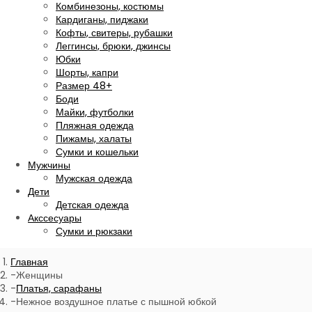
Комбинезоны, костюмы
Кардиганы, пиджаки
Кофты, свитеры, рубашки
Леггинсы, брюки, джинсы
Юбки
Шорты, капри
Размер 48+
Боди
Майки, футболки
Пляжная одежда
Пижамы, халаты
Сумки и кошельки
Мужчины
Мужская одежда
Дети
Детская одежда
Акссесуары
Сумки и рюкзаки
Главная
Женщины
Платья, сарафаны
Нежное воздушное платье с пышной юбкой