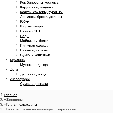
Комбинезоны, костюмы
Кардиганы, пиджаки
Кофты, свитеры, рубашки
Леггинсы, брюки, джинсы
Юбки
Шорты, капри
Размер 48+
Боди
Майки, футболки
Пляжная одежда
Пижамы, халаты
Сумки и кошельки
Мужчины
Мужская одежда
Дети
Детская одежда
Акссесуары
Сумки и рюкзаки
Главная
Женщины
Платья, сарафаны
Нежное платье на пуговицах с карманами