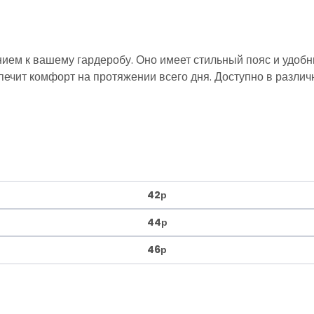
нием к вашему гардеробу. Оно имеет стильный пояс и удоб
спечит комфорт на протяжении всего дня. Доступно в разли
42р
44р
46р