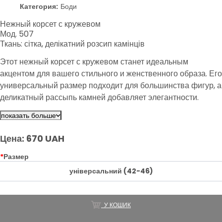
Категория:
Боди
Нежный корсет с кружевом
Мод. 507
Ткань: сітка, делікатний розсип камінців
Этот нежный корсет с кружевом станет идеальным
акцентом для вашего стильного и женственного образа. Его
универсальный размер подходит для большинства фигур, а
деликатный рассыпь камней добавляет элегантности.
Сочетайте его с различными элементами гардероба для
показать больше
создания неповторимых образов.
Цена: 670 UAH
*
Размер
універсальний (42-46)
У КОШИК