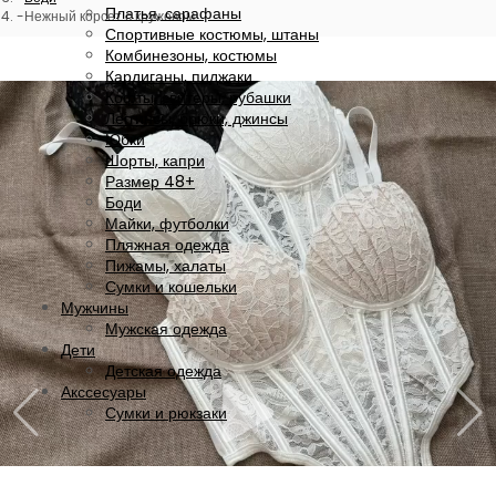
Платья, сарафаны
Нежный корсет с кружевом
Спортивные костюмы, штаны
Комбинезоны, костюмы
Кардиганы, пиджаки
Кофты, свитеры, рубашки
Леггинсы, брюки, джинсы
Юбки
Шорты, капри
Размер 48+
Боди
Майки, футболки
Пляжная одежда
Пижамы, халаты
Сумки и кошельки
Мужчины
Мужская одежда
Дети
Детская одежда
Акссесуары
Сумки и рюкзаки