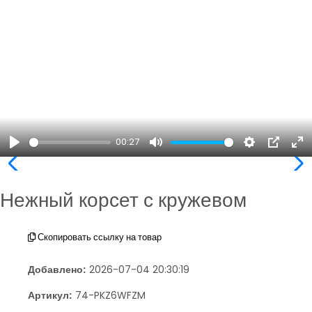
00:27
Play
Mute
Settings
PIP
En
ful
Нежный корсет с кружевом
Скопировать ссылку на товар
Добавлено:
2026-07-04 20:30:19
Артикул:
74-PKZ6WFZM