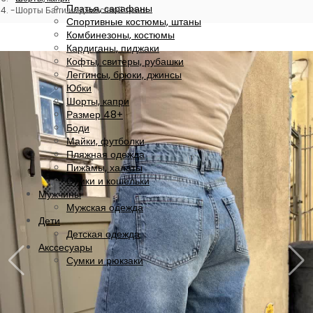
Платья, сарафаны
Шорты Багги из джинсовой ткани
Спортивные костюмы, штаны
Комбинезоны, костюмы
Кардиганы, пиджаки
Кофты, свитеры, рубашки
Леггинсы, брюки, джинсы
Юбки
Шорты, капри
Размер 48+
Боди
Майки, футболки
Пляжная одежда
Пижамы, халаты
Сумки и кошельки
Мужчины
Мужская одежда
Дети
Детская одежда
Акссесуары
Сумки и рюкзаки