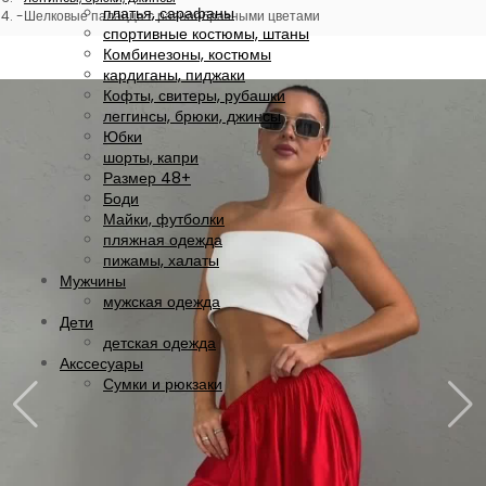
платья, сарафаны
Шелковые палаццо с разнообразными цветами
спортивные костюмы, штаны
Комбинезоны, костюмы
кардиганы, пиджаки
Кофты, свитеры, рубашки
леггинсы, брюки, джинсы
Юбки
шорты, капри
Размер 48+
Боди
Майки, футболки
пляжная одежда
пижамы, халаты
Мужчины
мужская одежда
Дети
детская одежда
Акссесуары
Сумки и рюкзаки