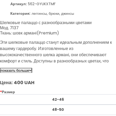
Артикул:
562-GYUKXTMF
Категория:
леггинсы, брюки, джинсы
Шелковые палаццо с разнообразными цветами
Мод. 7137
Ткань: шовк армані(Premium)
Эти шелковые палаццо станут идеальным дополнением к
вашему гардеробу. Изготовленные из
высококачественного шелка армані, они обеспечивают
комфорт и стиль. Доступны в разнообразных цветах, что
позволяет легко сочетать их с другими элементами вашей
показать больше
одежды. Выбирайте свой любимый размер и цвет для
создания неповторимого образа.
Цена: 400 UAH
*
Размер
42-46
48-50