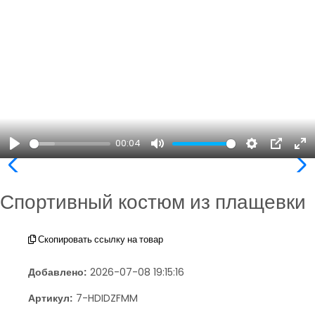
00:04
Play
Mute
Settings
PIP
En
ful
Спортивный костюм из плащевки
Скопировать ссылку на товар
Добавлено:
2026-07-08 19:15:16
Артикул:
7-HDIDZFMM