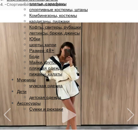
платья, сарафаны
Спортивный костюм из плащевки
спортивные костюмы, штаны
Комбинезоны, костюмы
кардиганы, пиджаки
Кофты, свитеры, рубашки
леггинсы, брюки, джинсы
Юбки
шорты, капри
Размер 48+
Боди
Майки, футболки
пляжная одежда
пижамы, халаты
Мужчины
мужская одежда
Дети
детская одежда
Акссесуары
Сумки и рюкзаки