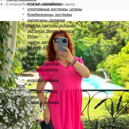
платья, сарафаны
Стильное платье из американского крепа
спортивные костюмы, штаны
Комбинезоны, костюмы
кардиганы, пиджаки
Кофты, свитеры, рубашки
леггинсы, брюки, джинсы
Юбки
шорты, капри
Размер 48+
Боди
Майки, футболки
пляжная одежда
пижамы, халаты
Мужчины
мужская одежда
Дети
детская одежда
Акссесуары
Сумки и рюкзаки