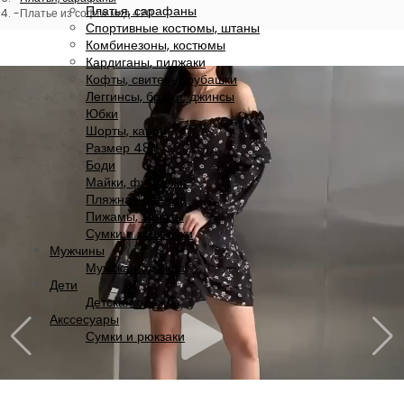
Платья, сарафаны
Платье из софта мод 420
Спортивные костюмы, штаны
Комбинезоны, костюмы
Кардиганы, пиджаки
Кофты, свитеры, рубашки
Леггинсы, брюки, джинсы
Юбки
Шорты, капри
Размер 48+
Боди
Майки, футболки
Пляжная одежда
Пижамы, халаты
Сумки и кошельки
Мужчины
Мужская одежда
Дети
Детская одежда
Акссесуары
Сумки и рюкзаки