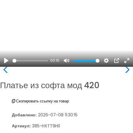
00:15
Play
Mute
Settings
PIP
En
ful
Платье из софта мод 420
Скопировать ссылку на товар
Добавлено:
2026-07-08 11:30:15
Артикул:
385-HXTT9HI1