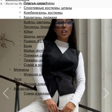
Платья, сарафаны
Жилетка на запах з поясом
Спортивные костюмы, штаны
Комбинезоны, костюмы
Кардиганы, пиджаки
Кофты, свитеры, рубашки
Леггинсы, брюки, джинсы
Юбки
Шорты, капри
Размер 48+
Боди
Майки, футболки
Пляжная одежда
Пижамы, халаты
Сумки и кошельки
Мужчины
Мужская одежда
Дети
Детская одежда
Акссесуары
Сумки и рюкзаки