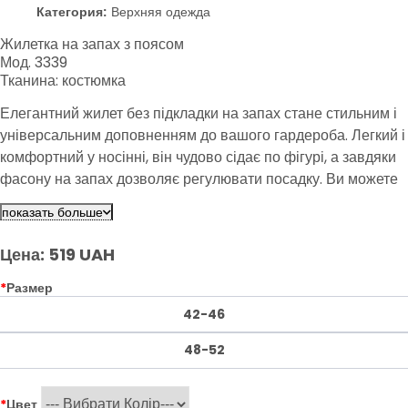
Категория:
Верхняя одежда
Жилетка на запах з поясом
Мод. 3339
Тканина: костюмка
Елегантний жилет без підкладки на запах стане стильним і
універсальним доповненням до вашого гардероба. Легкий і
комфортний у носінні, він чудово сідає по фігурі, а завдяки
фасону на запах дозволяє регулювати посадку. Ви можете
носити його з різними аксесуарами або без них, що робить
показать больше
його ідеальним вибором для створення елегантних образів.
Цена: 519 UAH
*
Размер
42-46
48-52
*
Цвет