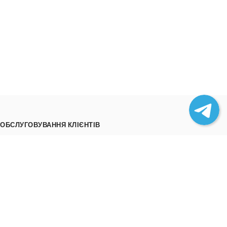
ОБСЛУГОВУВАННЯ КЛІЄНТІВ
Як замовити
Трек номери
Співпраця
Вивантаження товару
ІНФОРМАЦІЯ