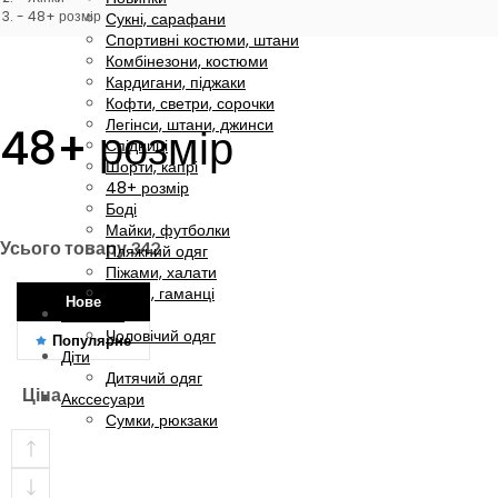
48+ розмір
Сукні, сарафани
Спортивні костюми, штани
Комбінезони, костюми
Кардигани, піджаки
Кофти, светри, сорочки
Легінси, штани, джинси
48+ розмір
Спідниці
Шорти, капрі
48+ розмір
Боді
Майки, футболки
Усього товару
342
Пляжний одяг
Піжами, халати
Сумки, гаманці
Нове
Чоловіки
Чоловічий одяг
Популярне
Діти
Дитячий одяг
Ціна
Акссесуари
Сумки, рюкзаки