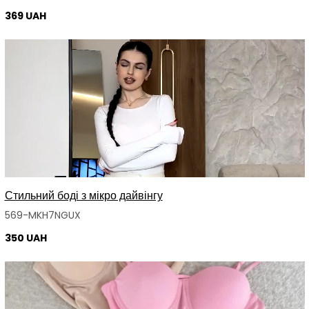
369 UAH
Стильний боді з мікро дайвінгу
569-MKH7NGUX
350 UAH