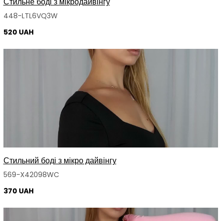
Стильне боді з мікродайвінгу
448-LTL6VQ3W
520 UAH
Стильний боді з мікро дайвінгу
569-X42098WC
370 UAH