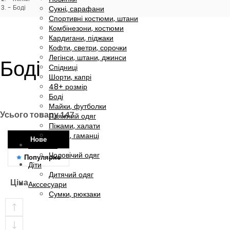
Боді
Сукні, сарафани
Спортивні костюми, штани
Комбінезони, костюми
Кардигани, піджаки
Кофти, светри, сорочки
Легінси, штани, джинси
Боді
Спідниці
Шорти, капрі
48+ розмір
Боді
Майки, футболки
Усього товару
147
Пляжний одяг
Піжами, халати
Сумки, гаманці
Нове
Чоловіки
Чоловічий одяг
Популярне
Діти
Дитячий одяг
Ціна
Акссесуари
Сумки, рюкзаки