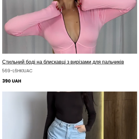
Стильний боді на блискавці з вирізами для пальчиків
569-L6HKIUAC
390 UAH