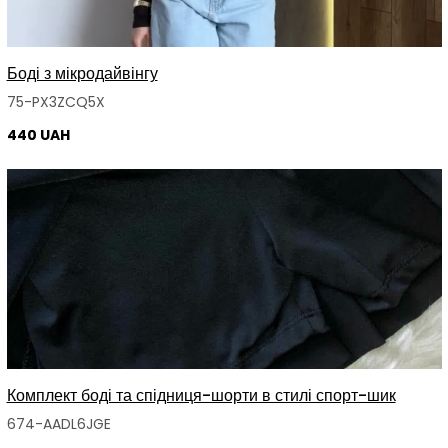
Боді з мікродайвінгу
75-PX3ZCQ5X
440 UAH
Комплект боді та спідниця-шорти в стилі спорт-шик
674-AADL6JGE