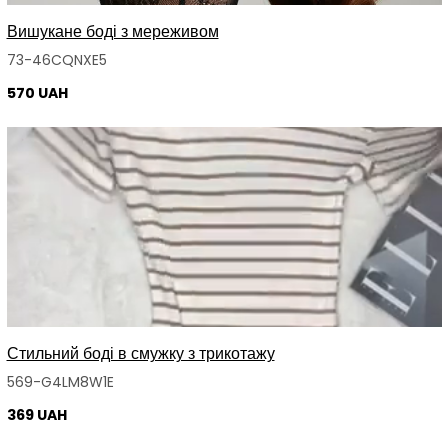
Вишукане боді з мереживом
73-46CQNXE5
570 UAH
Стильний боді в смужку з трикотажу
569-G4LM8W1E
369 UAH