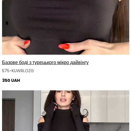
Базове боді з турецького мікро дайвінгу
575-KUWRLOZG
350 UAH