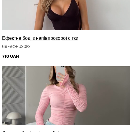
Ефектне боді з напівпрозорої сітки
69-AOHU30F3
710 UAH