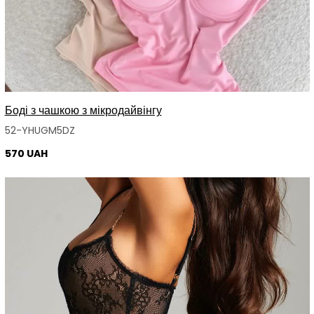
Боді з чашкою з мікродайвінгу
52-YHUGM5DZ
570 UAH