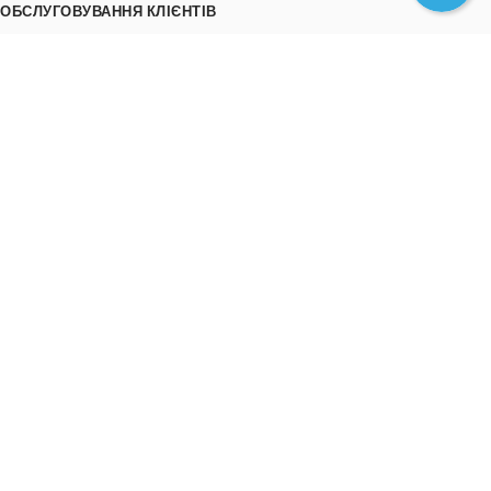
ОБСЛУГОВУВАННЯ КЛІЄНТІВ
Як замовити
Трек номери
Співпраця
Вивантаження товару
ІНФОРМАЦІЯ
Про нас
Відгуки
Контакти
Політика