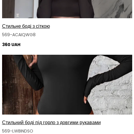
Стильне боді з сіткою
569-ACAIQWG8
360 UAH
Стильний боді під горло з довгими рукавами
569-LWBINDSO