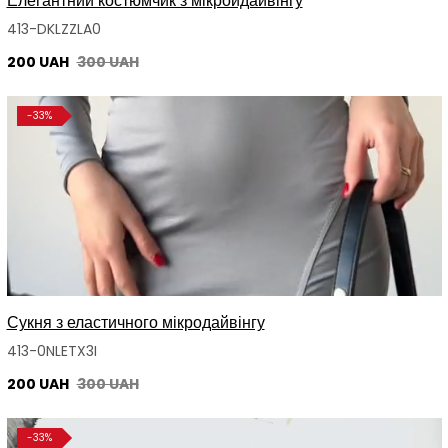
Елегантний костюмчик з мікройдайвінгу
413-DKLZZLA0
200 UAH
300 UAH
-33%
Сукня з еластичного мікродайвінгу
413-0NLETX3I
200 UAH
300 UAH
-33%