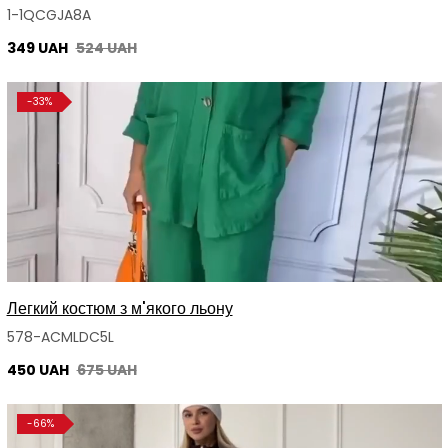
1-1QCGJA8A
349 UAH
524 UAH
-33%
Легкий костюм з м'якого льону
578-ACMLDC5L
450 UAH
675 UAH
-66%