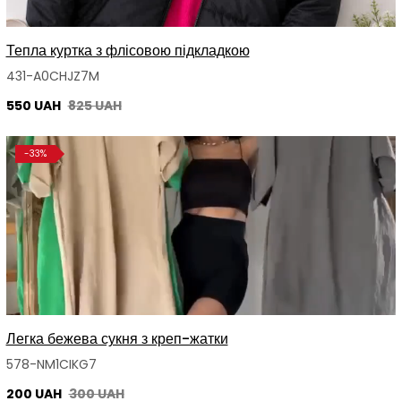
Тепла куртка з флісовою підкладкою
431-A0CHJZ7M
550 UAH
825 UAH
-33%
Легка бежева сукня з креп-жатки
578-NM1CIKG7
200 UAH
300 UAH