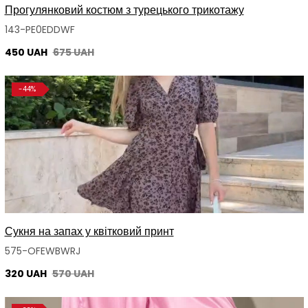
Прогулянковий костюм з турецького трикотажу
143-PE0EDDWF
450 UAH
675 UAH
-44%
Сукня на запах у квітковий принт
575-OFEWBWRJ
320 UAH
570 UAH