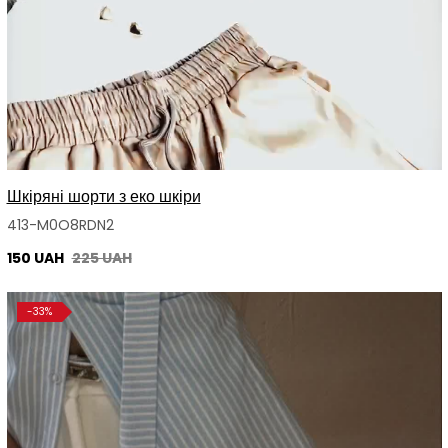
Шкіряні шорти з еко шкіри
413-M0O8RDN2
150 UAH
225 UAH
-33%