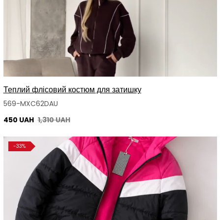
Теплий флісовий костюм для затишку
569-MXC62DAU
450 UAH
1,310 UAH
-33%