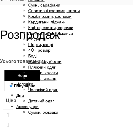
Сукні, сарафани
Спортивні костюми, штани
Комбінезони, костюми
Кардигани, піджаки
Кофти, светри, сорочки
Розпродаж
Легінси, штани, джинси
Спідниці
Шорти, капрі
48+ розмір
Боді
Усього товару
203
Майки, футболки
Пляжний одяг
Піжами, халати
Нове
Сумки, гаманці
Чоловіки
Популярне
Чоловічий одяг
Діти
Ціна
Дитячий одяг
Акссесуари
Сумки, рюкзаки