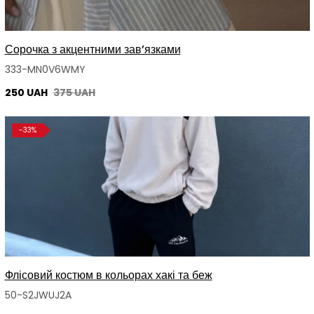
Сорочка з акцентними зав’язками
333-MN0V6WMY
250 UAH
375 UAH
-33%
Флісовий костюм в кольорах хакі та беж
50-S2JWUJ2A