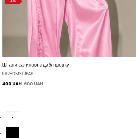
-33%
Штани сатинові з дабл шовку
562-DMXLJFAE
400 UAH
600 UAH
‹
1