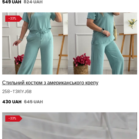
549 UAH
824 UAH
-33%
Стильний костюм з американського крепу
258-T3R1YJ6B
430 UAH
645 UAH
-33%