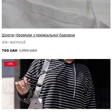
Шорти-бермуди з преміальної бавовни
414-4LKYLHJ3
700 UAH
1,050 UAH
-33%