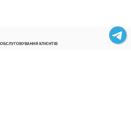
ОБСЛУГОВУВАННЯ КЛІЄНТІВ
Як замовити
Трек номери
Співпраця
Вивантаження товару
ІНФОРМАЦІЯ
Про нас
Відгуки
Контакти