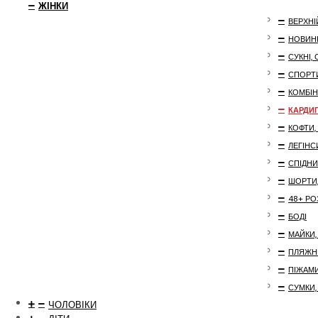
ЖІНКИ
ВЕРХНІ
НОВИН
СУКНІ,
СПОРТ
КОМБІ
КАРДИГ
КОФТИ,
ЛЕГІНС
СПІДНИ
ШОРТИ,
48+ РО
БОДІ
МАЙКИ,
ПЛЯЖН
ПІЖАМИ
СУМКИ,
ЧОЛОВІКИ