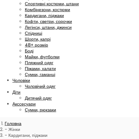
Спортивні костюми, штани
Комбінезони, костюми
Кардигани, піджаки
Кофти, светри, сорочки
Легінси, штани, джинси
Спідниці
Шорти, капрі
48+ розмір
Боді
Майки, футболки
Пляжний одяг
Піжами, халати
Сумки, гаманці
Чоловіки
Чоловічий одяг
Діти
Дитячий одяг
Акссесуари
Сумки, рюкзаки
Головна
Жінки
Кардигани, піджаки