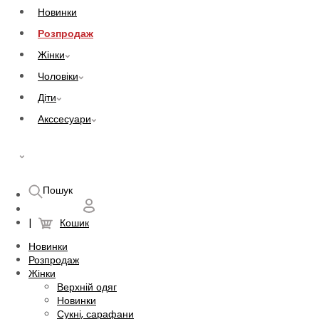
Новинки
Розпродаж
Жінки
Чоловіки
Діти
Акссесуари
UAH
Пошук
Кошик
Новинки
Розпродаж
Жінки
Верхній одяг
Новинки
Сукні, сарафани