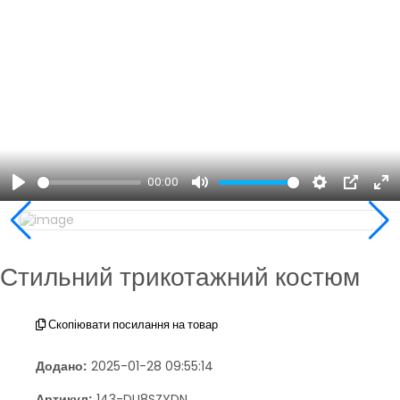
00:00
Play
Mute
Settings
PIP
En
ful
Стильний трикотажний костюм
Скопіювати посилання на товар
Додано:
2025-01-28 09:55:14
Артикул:
143-DU8SZYDN