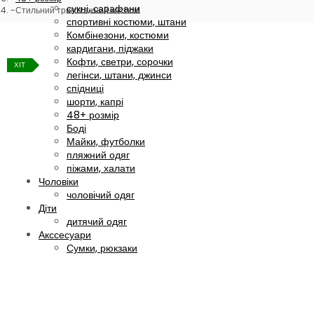
сукні, сарафани
Стильний трикотажний костюм
спортивні костюми, штани
Комбінезони, костюми
кардигани, піджаки
Кофти, светри, сорочки
ХІТ
легінси, штани, джинси
спідниці
шорти, капрі
48+ розмір
Боді
Майки, футболки
пляжний одяг
піжами, халати
Чоловіки
чоловічий одяг
Діти
дитячий одяг
Акссесуари
Сумки, рюкзаки