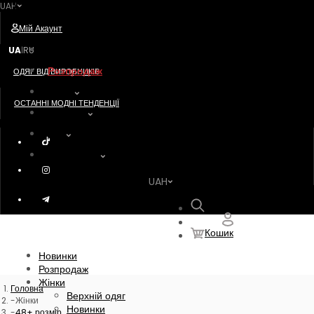
UAH
Postavshik
Мій Акаунт
Новинки
UA
RU
|
Розпродаж
ОДЯГ ВІД ВИРОБНИКІВ
Жінки
ОСТАННІ МОДНІ ТЕНДЕНЦІЇ
Чоловіки
Діти
Акссесуари
UAH
Пошук
Кошик
Новинки
Розпродаж
Жінки
Головна
Верхній одяг
Жінки
Новинки
48+ розмір