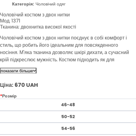
Категорія:
Чоловічий одяг
Чоловічий костюм з двох нитки
Мод. 1371
Тканина: двохнитка високої якості
Чоловічий костюм з двох нитки поєднує в собі комфорт і
стиль, що робить його ідеальним для повсякденного
носіння. М'яка тканина дозволяє шкірі дихати, а сучасний
крій підкреслює мужність. Костюм підходить як для
прогулянок, так і для домашнього затишку, а його
показати більше
лаконічний дизайн робить його універсальним для будь-
якого образу.
Ціна: 670 UAH
*
Розмір
46-48
50-52
54-56