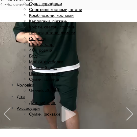
Сукні, сарафани
Чоловічий костюм з двох нитки
Спортивні костюми, штани
Комбінезони, костюми
Кардигани, піджаки
Кофти, светри, сорочки
Легінси, штани, джинси
Спідниці
Шорти, капрі
48+ розмір
Боді
Майки, футболки
Пляжний одяг
Піжами, халати
Сумки, гаманці
Чоловіки
Чоловічий одяг
Діти
Дитячий одяг
Акссесуари
Сумки, рюкзаки