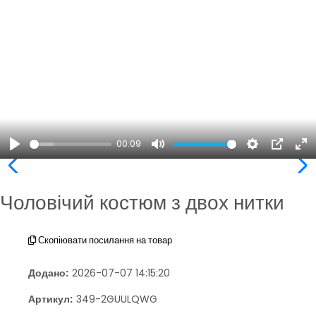
00:09
Play
Mute
Settings
PIP
En
ful
Чоловічий костюм з двох нитки
Скопіювати посилання на товар
Додано:
2026-07-07 14:15:20
Артикул:
349-2GUULQWG