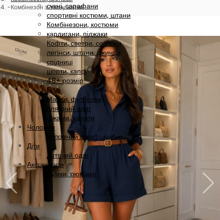
сукні, сарафани
Комбінезон з льону жатки
спортивні костюми, штани
Комбінезони, костюми
кардигани, піджаки
Кофти, светри, сорочки
легінси, штани, джинси
спідниці
шорти, капрі
48+ розмір
Боді
Майки, футболки
пляжний одяг
піжами, халати
Чоловіки
чоловічий одяг
Діти
дитячий одяг
Акссесуари
Сумки, рюкзаки