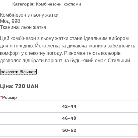
Категорія:
Комбінезони, костюми
Комбінезон з льону жатки
Мод. 998
Тканина: льон жатка
Цей комбінезон з льону жатки стане ідеальним вибором
для літніх днів. Його легка та дихаюча тканина забезпечить
комфорт у спекотну погоду. Різноманітність кольорів
дозволяє підібрати варіант на будь-який смак. Стильний
крій підкреслить вашу фігуру та додасть елегантності
показати більше
вашому образу.
Ціна: 720 UAH
*
Розмір
42-44
46-48
50-52