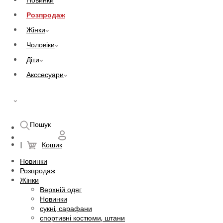
Новинки
Розпродаж
Жінки
Чоловіки
Діти
Акссесуари
UAH
Пошук
Кошик
Новинки
Розпродаж
Жінки
Верхній одяг
Новинки
сукні, сарафани
спортивні костюми, штани