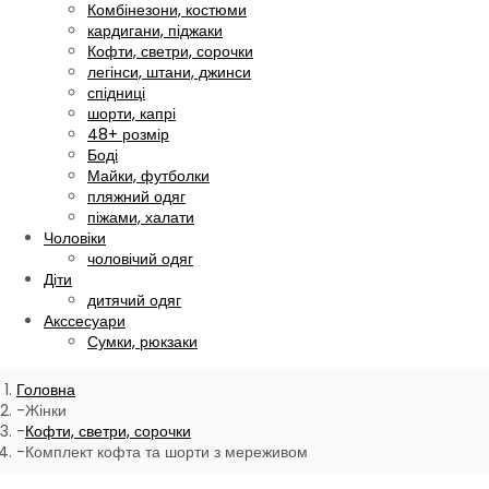
Комбінезони, костюми
кардигани, піджаки
Кофти, светри, сорочки
легінси, штани, джинси
спідниці
шорти, капрі
48+ розмір
Боді
Майки, футболки
пляжний одяг
піжами, халати
Чоловіки
чоловічий одяг
Діти
дитячий одяг
Акссесуари
Сумки, рюкзаки
Головна
Жінки
Кофти, светри, сорочки
Комплект кофта та шорти з мереживом