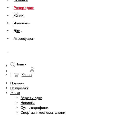
Новинки
Розпродаж
Жінки
Чоловіки
Діти
Акссесуари
UAH
Пошук
Кошик
Новинки
Розпродаж
Жінки
Верхній одяг
Новинки
Сукні, сарафани
Спортивні костюми, штани