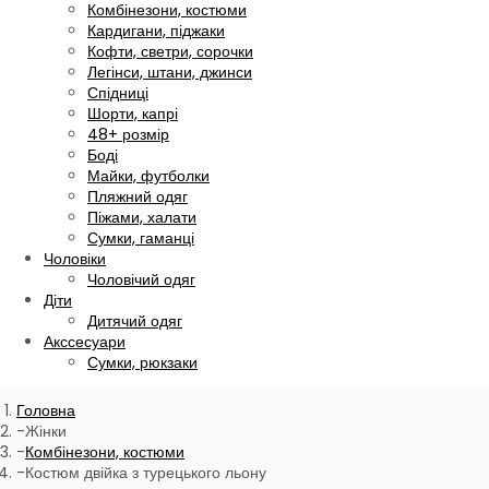
Комбінезони, костюми
Кардигани, піджаки
Кофти, светри, сорочки
Легінси, штани, джинси
Спідниці
Шорти, капрі
48+ розмір
Боді
Майки, футболки
Пляжний одяг
Піжами, халати
Сумки, гаманці
Чоловіки
Чоловічий одяг
Діти
Дитячий одяг
Акссесуари
Сумки, рюкзаки
Головна
Жінки
Комбінезони, костюми
Костюм двійка з турецького льону