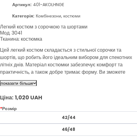
Артикул:
401-AKOLHNGE
Категорія:
Комбінезони, костюми
Легкий костюм з сорочкою та шортами
Мод. 3041
Тканина: костюмка
Цей легкий костюм складається з стильної сорочки та
шортів, що робить його ідеальним вибором для спекотних
літніх днів. Матеріал костюмки забезпечує комфорт та
практичність, а також добре тримає форму. Ви зможете
створити елегантний образ для повсякденного носіння або
показати більше
святкових заходів.
Ціна: 1,020 UAH
*
Розмір
42/44
46/48