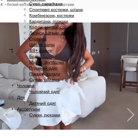
Сукні, сарафани
Легкий костюм з сорочкою та шортами
Спортивні костюми, штани
Комбінезони, костюми
Кардигани, піджаки
Кофти, светри, сорочки
Легінси, штани, джинси
Спідниці
Шорти, капрі
48+ розмір
Боді
Майки, футболки
Пляжний одяг
Піжами, халати
Сумки, гаманці
Чоловіки
Чоловічий одяг
Діти
Дитячий одяг
Акссесуари
Сумки, рюкзаки