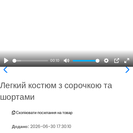
00:10
Play
Mute
Settings
PIP
En
ful
Легкий костюм з сорочкою та
шортами
Скопіювати посилання на товар
Додано:
2026-06-30 17:30:10