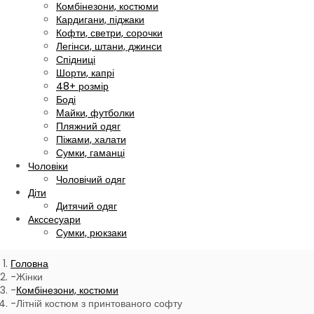
Комбінезони, костюми
Кардигани, піджаки
Кофти, светри, сорочки
Легінси, штани, джинси
Спідниці
Шорти, капрі
48+ розмір
Боді
Майки, футболки
Пляжний одяг
Піжами, халати
Сумки, гаманці
Чоловіки
Чоловічий одяг
Діти
Дитячий одяг
Акссесуари
Сумки, рюкзаки
Головна
Жінки
Комбінезони, костюми
Літній костюм з принтованого софту