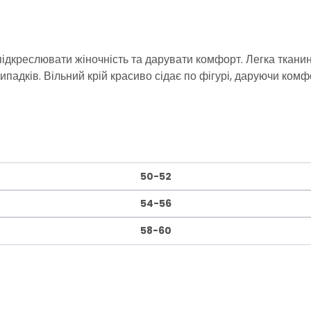
 підкреслювати жіночність та дарувати комфорт. Легка ткани
адків. Вільний крій красиво сідає по фігурі, даруючи комфо
50-52
54-56
58-60