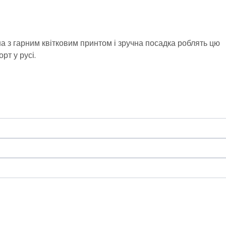
на з гарним квітковим принтом і зручна посадка роблять цю
рт у русі.