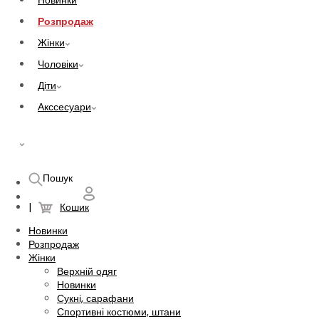
Новинки
Розпродаж
Жінки
Чоловіки
Діти
Акссесуари
UAH
Пошук
Кошик
Новинки
Розпродаж
Жінки
Верхній одяг
Новинки
Сукні, сарафани
Спортивні костюми, штани