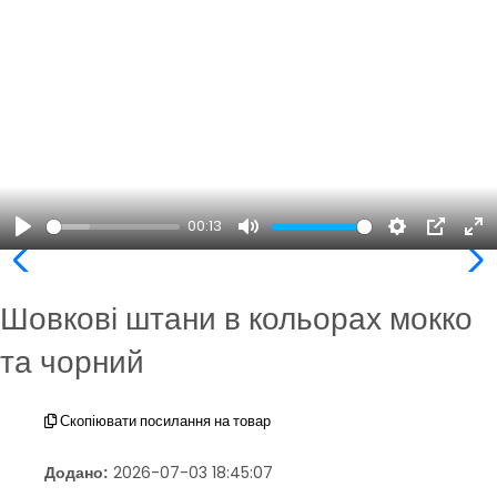
00:13
Play
Mute
Settings
PIP
En
ful
Шовкові штани в кольорах мокко
та чорний
Скопіювати посилання на товар
Додано:
2026-07-03 18:45:07