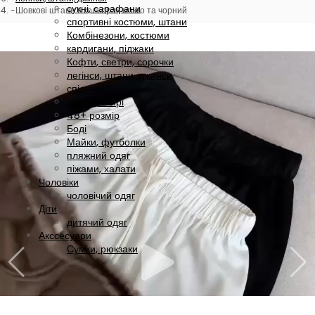
сукні, сарафани
Шовкові штани в кольорах мокко та чорний
спортивні костюми, штани
Комбінезони, костюми
кардигани, піджаки
Кофти, светри, сорочки
легінси, штани, джинси
спідниці
шорти, капрі
48+ розмір
Боді
Майки, футболки
пляжний одяг
піжами, халати
Чоловіки
чоловічий одяг
Діти
дитячий одяг
Акссесуари
Сумки, рюкзаки