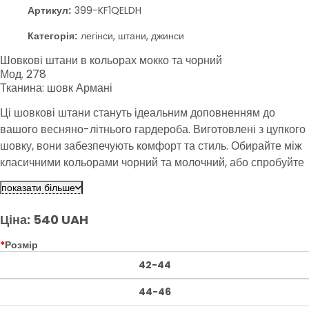
Артикул:
399-KF1QELDH
Категорія:
легінси, штани, джинси
Шовкові штани в кольорах мокко та чорний
Мод. 278
Тканина: шовк Армані
Ці шовкові штани стануть ідеальним доповненням до
вашого весняно-літнього гардероба. Виготовлені з цупкого
шовку, вони забезпечують комфорт та стиль. Обирайте між
класичними кольорами чорний та молочний, або спробуйте
ніжний відтінок мокко для більш м'якого образу. Вони
показати більше
підходять для будь-якої нагоди, від повсякденного до
святкового виходу.
Ціна: 540 UAH
*
Розмір
42-44
44-46