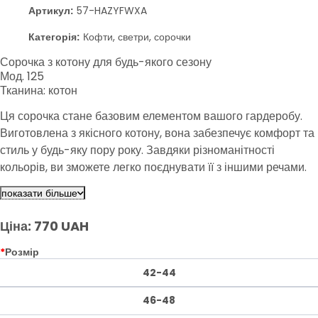
Артикул:
57-HAZYFWXA
Категорія:
Кофти, светри, сорочки
Сорочка з котону для будь-якого сезону
Мод. 125
Тканина: котон
Ця сорочка стане базовим елементом вашого гардеробу.
Виготовлена з якісного котону, вона забезпечує комфорт та
стиль у будь-яку пору року. Завдяки різноманітності
кольорів, ви зможете легко поєднувати її з іншими речами.
Практична та актуальна, ця сорочка підходить для будь-якої
показати більше
нагоди.
Ціна: 770 UAH
*
Розмір
42-44
46-48