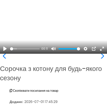
00:11
Play
Mute
Settings
PIP
En
ful
Сорочка з котону для будь-якого
сезону
Скопіювати посилання на товар
Додано:
2026-07-01 17:45:29