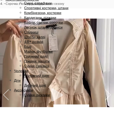
Сукні, сарафани
Сорочка з котону для будь-якого сезону
Спортивні костюми, штани
Комбінезони, костюми
Кардигани, піджаки
Кофти, светри, сорочки
Легінси, штани, джинси
Спідниці
Шорти, капрі
48+ розмір
Боді
Майки, футболки
Пляжний одяг
Піжами, халати
Сумки, гаманці
Чоловіки
Чоловічий одяг
Діти
Дитячий одяг
Акссесуари
Сумки, рюкзаки