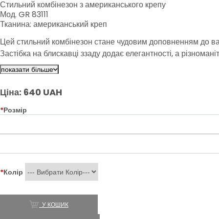
Стильний комбінезон з американського крепу
Мод. GR 83111
Тканина: американський креп
Цей стильний комбінезон стане чудовим доповненням до вашо
Застібка на блискавці ззаду додає елегантності, а різномані
показати більше
Ціна: 640 UAH
*
Розмір
*
Колір
У КОШИК