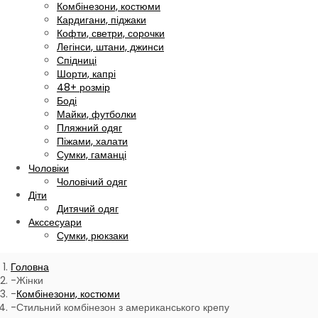
Комбінезони, костюми
Кардигани, піджаки
Кофти, светри, сорочки
Легінси, штани, джинси
Спідниці
Шорти, капрі
48+ розмір
Боді
Майки, футболки
Пляжний одяг
Піжами, халати
Сумки, гаманці
Чоловіки
Чоловічий одяг
Діти
Дитячий одяг
Акссесуари
Сумки, рюкзаки
Головна
Жінки
Комбінезони, костюми
Стильний комбінезон з американського крепу