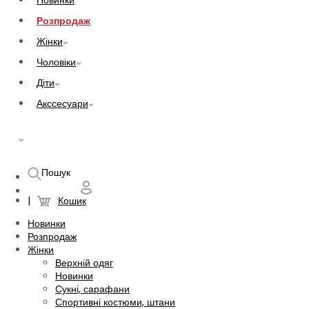
Новинки
Розпродаж
Жінки
Чоловіки
Діти
Акссесуари
UAH
Пошук
Кошик
Новинки
Розпродаж
Жінки
Верхній одяг
Новинки
Сукні, сарафани
Спортивні костюми, штани