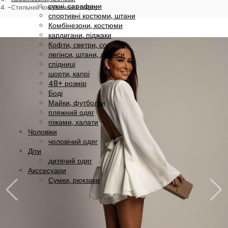
сукні, сарафани
Стильний комбінезон з софту
спортивні костюми, штани
Комбінезони, костюми
кардигани, піджаки
Кофти, светри, сорочки
легінси, штани, джинси
спідниці
шорти, капрі
48+ розмір
Боді
Майки, футболки
пляжний одяг
піжами, халати
Чоловіки
чоловічий одяг
Діти
дитячий одяг
Акссесуари
Сумки, рюкзаки