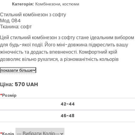
Категорія:
Комбінезони, костюми
Стильний комбінезон з софту
Мод. 084
Тканина: софт
Цей стильний комбінезон з софту стане ідеальним вибором
для будь-якої події. Його міні-довжина підкреслить вашу
жіночність та додасть впевненості. Комфортний крій
дозволяє вільно рухатися, а різноманітність кольорів
дозволяє підібрати варіант на будь-який смак.
показати більше
Ціна: 570 UAH
*
Розмір
42-44
46-48
*
Колір