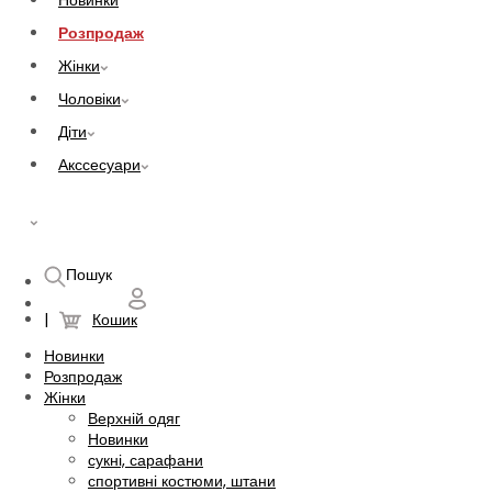
Новинки
Розпродаж
Жінки
Чоловіки
Діти
Акссесуари
UAH
Пошук
Кошик
Новинки
Розпродаж
Жінки
Верхній одяг
Новинки
сукні, сарафани
спортивні костюми, штани