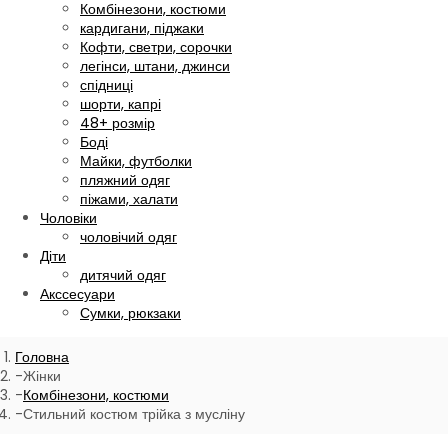
Комбінезони, костюми
кардигани, піджаки
Кофти, светри, сорочки
легінси, штани, джинси
спідниці
шорти, капрі
48+ розмір
Боді
Майки, футболки
пляжний одяг
піжами, халати
Чоловіки
чоловічий одяг
Діти
дитячий одяг
Акссесуари
Сумки, рюкзаки
Головна
Жінки
Комбінезони, костюми
Стильний костюм трійка з мусліну