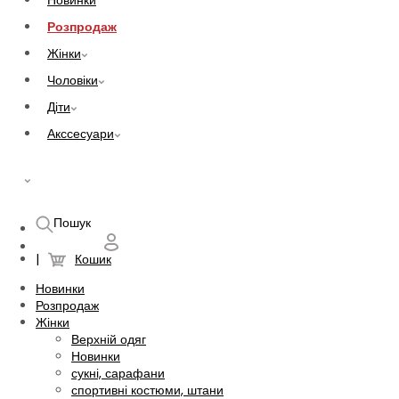
Новинки
Розпродаж
Жінки
Чоловіки
Діти
Акссесуари
UAH
Пошук
Кошик
Новинки
Розпродаж
Жінки
Верхній одяг
Новинки
сукні, сарафани
спортивні костюми, штани