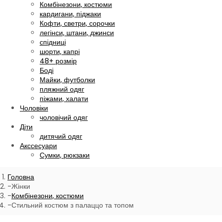
Комбінезони, костюми
кардигани, піджаки
Кофти, светри, сорочки
легінси, штани, джинси
спідниці
шорти, капрі
48+ розмір
Боді
Майки, футболки
пляжний одяг
піжами, халати
Чоловіки
чоловічий одяг
Діти
дитячий одяг
Акссесуари
Сумки, рюкзаки
Головна
Жінки
Комбінезони, костюми
Стильний костюм з палаццо та топом