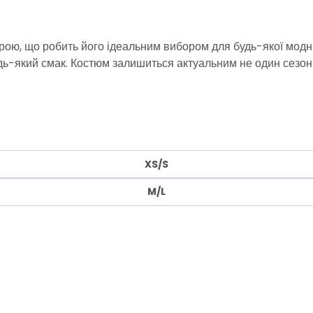
крою, що робить його ідеальним вибором для будь-якої модни
будь-який смак. Костюм залишиться актуальним не один сезо
XS/S
M/L