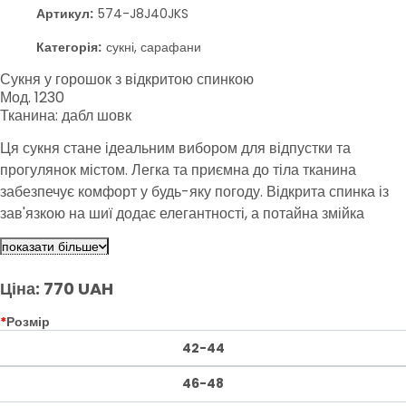
Артикул:
574-J8J40JKS
Категорія:
сукні, сарафани
Сукня у горошок з відкритою спинкою
Мод. 1230
Тканина: дабл шовк
Ця сукня стане ідеальним вибором для відпустки та
прогулянок містом. Легка та приємна до тіла тканина
забезпечує комфорт у будь-яку погоду. Відкрита спинка із
зав'язкою на шиї додає елегантності, а потайна змійка
робить її ще більш зручною. Виберіть цю сукню для
показати більше
стильного образу.
Ціна: 770 UAH
*
Розмір
42-44
46-48