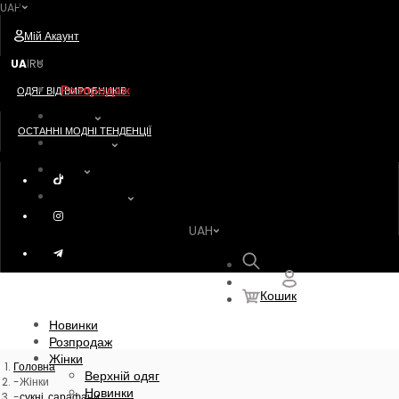
UAH
Postavshik
Мій Акаунт
Новинки
UA
RU
|
Розпродаж
ОДЯГ ВІД ВИРОБНИКІВ
Жінки
ОСТАННІ МОДНІ ТЕНДЕНЦІЇ
Чоловіки
Діти
Акссесуари
UAH
Пошук
Кошик
Новинки
Розпродаж
Жінки
Головна
Верхній одяг
Жінки
Новинки
сукні, сарафани