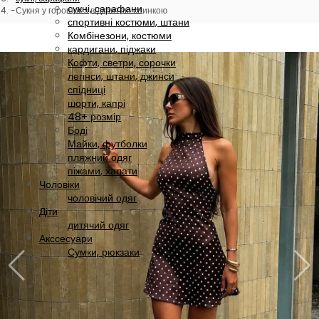
сукні, сарафани
Сукня у горошок з відкритою спинкою
спортивні костюми, штани
Комбінезони, костюми
кардигани, піджаки
Кофти, светри, сорочки
легінси, штани, джинси
спідниці
шорти, капрі
48+ розмір
Боді
Майки, футболки
пляжний одяг
піжами, халати
Чоловіки
чоловічий одяг
Діти
дитячий одяг
Акссесуари
Сумки, рюкзаки