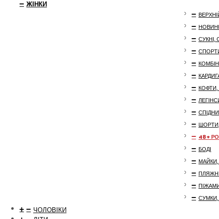
ЖІНКИ
ВЕРХНІ
НОВИН
СУКНІ,
СПОРТ
КОМБІ
КАРДИГ
КОФТИ,
ЛЕГІНС
СПІДНИ
ШОРТИ,
48+ РО
БОДІ
МАЙКИ,
ПЛЯЖН
ПІЖАМИ
СУМКИ,
ЧОЛОВІКИ