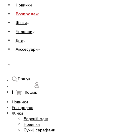
Новинки
Розпродаж
Жінки
Чоловіки
Діти
Акссесуари
UAH
Пошук
Кошик
Новинки
Розпродаж
Жінки
Верхній одяг
Новинки
Сукні, сарафани