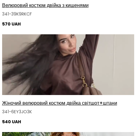
Велюровий костюм двійка з кишенями
341-39K9RKCF
570 UAH
Жіночий велюровий костюм двійка світшот+штани
341-6EY3JO3K
540 UAH