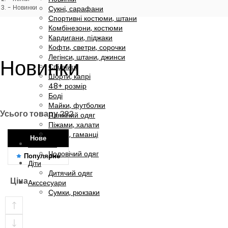
Новинки
Сукні, сарафани
Спортивні костюми, штани
Комбінезони, костюми
Кардигани, піджаки
Кофти, светри, сорочки
Легінси, штани, джинси
Новинки
Спідниці
Шорти, капрі
48+ розмір
Боді
Майки, футболки
Усього товару
292
Пляжний одяг
Піжами, халати
Сумки, гаманці
Нове
Чоловіки
Чоловічий одяг
Популярне
Діти
Дитячий одяг
Ціна
Акссесуари
Сумки, рюкзаки