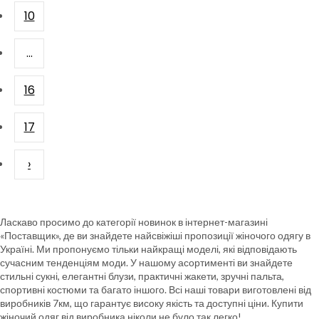
10
...
16
17
›
Ласкаво просимо до категорії новинок в інтернет-магазині
«Поставщик», де ви знайдете найсвіжіші пропозиції жіночого одягу в
Україні. Ми пропонуємо тільки найкращі моделі, які відповідають
сучасним тенденціям моди. У нашому асортименті ви знайдете
стильні сукні, елегантні блузи, практичні жакети, зручні пальта,
спортивні костюми та багато іншого. Всі наші товари виготовлені від
виробників 7км, що гарантує високу якість та доступні ціни. Купити
жіночий одяг від виробника ніколи не було так легко!