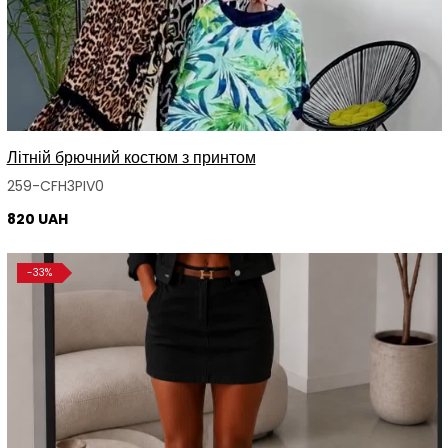
Літній брючний костюм з принтом
259-CFH3PIV0
820 UAH
-33%