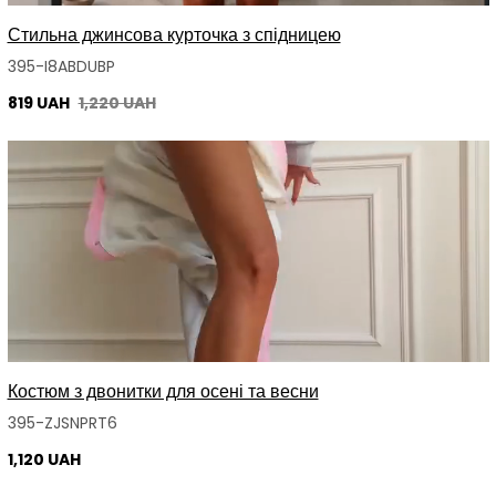
Стильна джинсова курточка з спідницею
395-I8ABDUBP
819 UAH
1,220 UAH
Костюм з двонитки для осені та весни
395-ZJSNPRT6
1,120 UAH