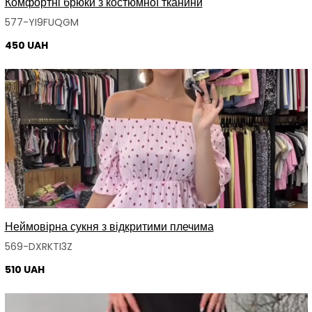
Комфортні брюки з костюмної тканини
577-YI9FUQGM
450 UAH
Неймовірна сукня з відкритими плечима
569-DXRKTI3Z
510 UAH