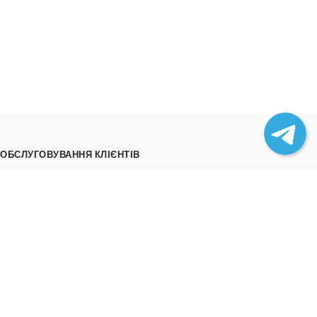
ОБСЛУГОВУВАННЯ КЛІЄНТІВ
Як замовити
Трек номери
Співпраця
Вивантаження товару
ІНФОРМАЦІЯ