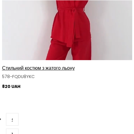
Стильний костюм з жатого льону
578-FQDU8YKC
820 UAH
‹