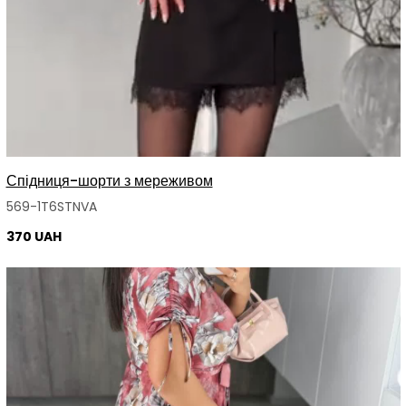
Спідниця-шорти з мереживом
569-1T6STNVA
370 UAH