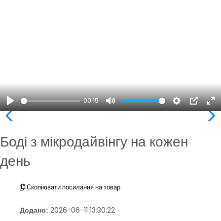
00:15
Play
Mute
Settings
PIP
En
ful
Боді з мікродайвінгу на кожен
день
Скопіювати посилання на товар
Додано:
2026-06-11 13:30:22