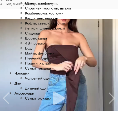
Сукні, сарафани
Боді з мікродайвінгу на кожен день
Спортивні костюми, штани
Комбінезони, костюми
Кардигани, піджаки
Кофти, светри, сорочки
Легінси, штани, джинси
Спідниці
Шорти, капрі
48+ розмір
Боді
Майки, футболки
Пляжний одяг
Піжами, халати
Сумки, гаманці
Чоловіки
Чоловічий одяг
Діти
Дитячий одяг
Акссесуари
Сумки, рюкзаки