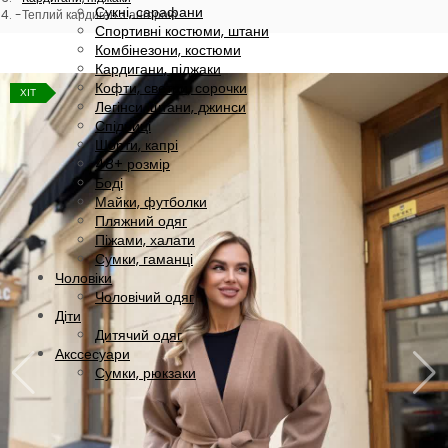
Сукні, сарафани
Теплий кардиган з ангорою
Спортивні костюми, штани
Комбінезони, костюми
Кардигани, піджаки
Кофти, светри, сорочки
ХІТ
Легінси, штани, джинси
Спідниці
Шорти, капрі
48+ розмір
Боді
Майки, футболки
Пляжний одяг
Піжами, халати
Сумки, гаманці
Чоловіки
Чоловічий одяг
Діти
Дитячий одяг
Акссесуари
Сумки, рюкзаки