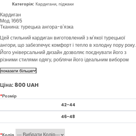
Категорія:
Кардигани, піджаки
Кардиган
Мод. 1665
Тканина: турецька ангора-в'язка
Цей стильний кардиган виготовлений з м'якої турецької
ангори, що забезпечує комфорт і тепло в холодну пору року.
Його універсальний дизайн дозволяє поєднувати його з
різними стилями одягу, роблячи його ідеальним вибором
для будь-якого випадку. Легкий у догляді, кардиган стане
показати більше
незамінним елементом вашого гардеробу.
Ціна: 800 UAH
*
Розмір
42-44
46-48
*
Колір