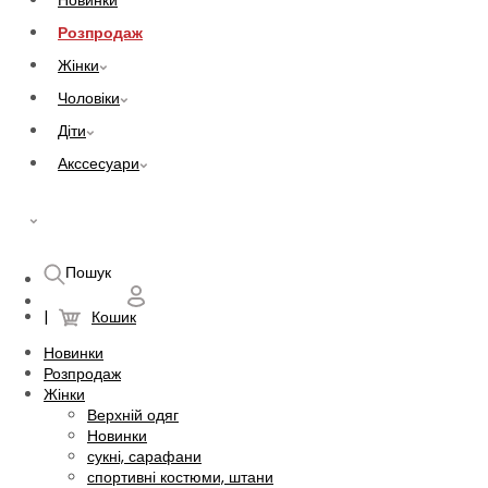
Новинки
Розпродаж
Жінки
Чоловіки
Діти
Акссесуари
UAH
Пошук
Кошик
Новинки
Розпродаж
Жінки
Верхній одяг
Новинки
сукні, сарафани
спортивні костюми, штани