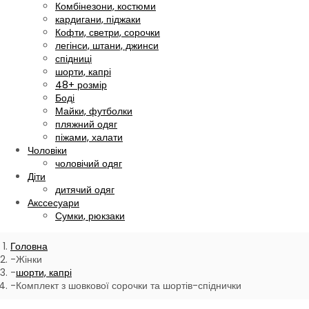
Комбінезони, костюми
кардигани, піджаки
Кофти, светри, сорочки
легінси, штани, джинси
спідниці
шорти, капрі
48+ розмір
Боді
Майки, футболки
пляжний одяг
піжами, халати
Чоловіки
чоловічий одяг
Діти
дитячий одяг
Акссесуари
Сумки, рюкзаки
Головна
Жінки
шорти, капрі
Комплект з шовкової сорочки та шортів-спіднички