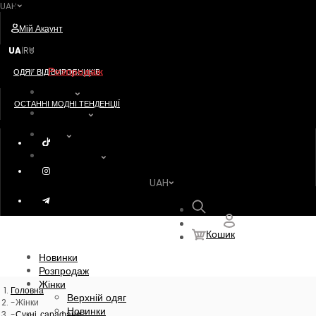
UAH
Postavshik
Мій Акаунт
Новинки
UA
RU
|
Розпродаж
ОДЯГ ВІД ВИРОБНИКІВ
Жінки
ОСТАННІ МОДНІ ТЕНДЕНЦІЇ
Чоловіки
Діти
Акссесуари
UAH
Пошук
Кошик
Новинки
Розпродаж
Жінки
Головна
Верхній одяг
Жінки
Новинки
Сукні, сарафани