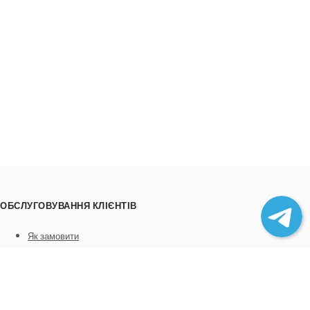
ОБСЛУГОВУВАННЯ КЛІЄНТІВ
Як замовити
Трек номери
Співпраця
Вивантаження товару