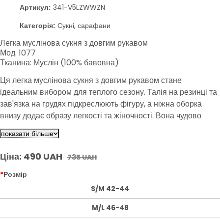
Артикул:
341-V5LZWWZN
Категорія:
Сукні, сарафани
Легка муслінова сукня з довгим рукавом
Мод. 1077
Тканина: Муслін (100% бавовна)
Ця легка муслінова сукня з довгим рукавом стане
ідеальним вибором для теплого сезону. Талія на резинці та
зав'язка на грудях підкреслюють фігуру, а ніжна оборка
внизу додає образу легкості та жіночності. Вона чудово
підійде для різних випадків, від повсякденних до святкових.
показати більше
Ціна: 490 UAH
735 UAH
*
Розмір
S/M 42-44
M/L 46-48