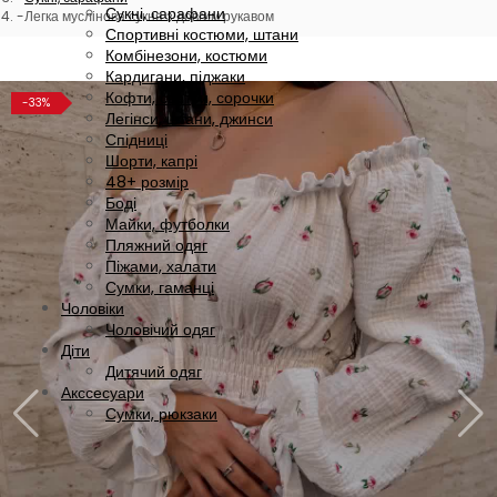
Сукні, сарафани
Легка муслінова сукня з довгим рукавом
Спортивні костюми, штани
Комбінезони, костюми
Кардигани, піджаки
Кофти, светри, сорочки
-33%
Легінси, штани, джинси
Спідниці
Шорти, капрі
48+ розмір
Боді
Майки, футболки
Пляжний одяг
Піжами, халати
Сумки, гаманці
Чоловіки
Чоловічий одяг
Діти
Дитячий одяг
Акссесуари
Сумки, рюкзаки