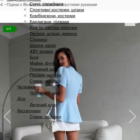
Сукні, сарафани
Піджак з баскою та об’ємними короткими рукавами
Спортивні костюми, штани
Комбінезони, костюми
Кардигани, піджаки
Кофти, светри, сорочки
ХІТ
Легінси, штани, джинси
Спідниці
Шорти, капрі
48+ розмір
Боді
Майки, футболки
Пляжний одяг
Піжами, халати
Сумки, гаманці
Чоловіки
Чоловічий одяг
Діти
Дитячий одяг
Акссесуари
Сумки, рюкзаки