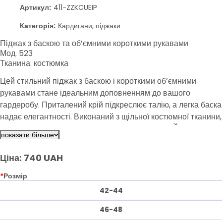
Артикул:
411-ZZKCUEIP
Категорія:
Кардигани, піджаки
Піджак з баскою та об’ємними короткими рукавами
Мод. 523
Тканина: костюмка
Цей стильний піджак з баскою і короткими об’ємними
рукавами стане ідеальним доповненням до вашого
гардеробу. Приталений крій підкреслює талію, а легка баска
надає елегантності. Виконаний з щільної костюмної тканини,
піджак має підкладку для комфортної посадки. Його можна
показати більше
поєднувати як зі спідницями, так і з класичними брюками,
створюючи стильні образи для будь-якої нагоди.
Ціна: 740 UAH
*
Розмір
42-44
46-48