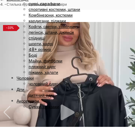
сукні, сарафани
Стильна куртка бомбер з еко шкіри
спортивні костюми, штани
Комбінезони, костюми
кардигани, піджаки
Кофти, светри, сорочки
-33%
легінси, штани, джинси
спідниці
шорти, капрі
48+ розмір
Боді
Майки, футболки
пляжний одяг
піжами, халати
Чоловіки
чоловічий одяг
Діти
дитячий одяг
Акссесуари
Сумки, рюкзаки