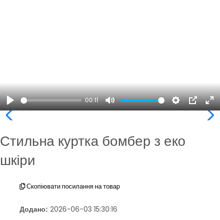
00:11
Play
Mute
Settings
PIP
En
ful
Стильна куртка бомбер з еко
шкіри
Скопіювати посилання на товар
Додано:
2026-06-03 15:30:16