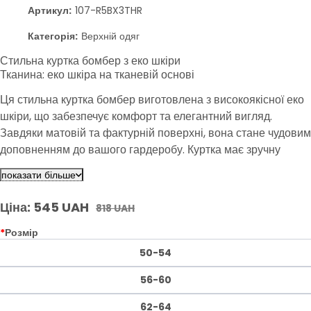
Артикул:
107-R5BX3THR
Категорія:
Верхній одяг
Стильна куртка бомбер з еко шкіри
Тканина: еко шкіра на тканевій основі
Ця стильна куртка бомбер виготовлена з високоякісної еко
шкіри, що забезпечує комфорт та елегантний вигляд.
Завдяки матовій та фактурній поверхні, вона стане чудовим
доповненням до вашого гардеробу. Куртка має зручну
куліску по низу, що дозволяє регулювати об'єм. Ідеальний
показати більше
вибір для тих, хто цінує стиль та якість.
Ціна: 545 UAH
818 UAH
*
Розмір
50-54
56-60
62-64