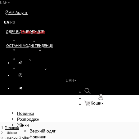
UAH
Postavshik
Мій Акаунт
Новинки
UA
RU
|
Розпродаж
ОДЯГ ВІД ВИРОБНИКІВ
Жінки
ОСТАННІ МОДНІ ТЕНДЕНЦІЇ
Чоловіки
Діти
Акссесуари
UAH
Пошук
Кошик
Новинки
Розпродаж
Жінки
Головна
Верхній одяг
Жінки
Новинки
Верхній одяг